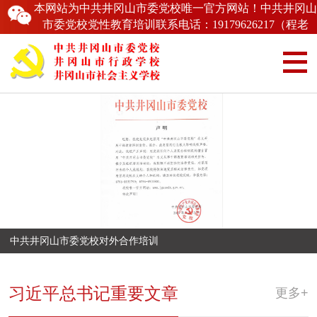
本网站为中共井冈山市委党校唯一官方网站！中共井冈山
市委党校党性教育培训联系电话：19179626217（程老
师）、18807967703（周老师）
中共井冈山市委党校对外合作培训
习近平总书记重要文章
更多+