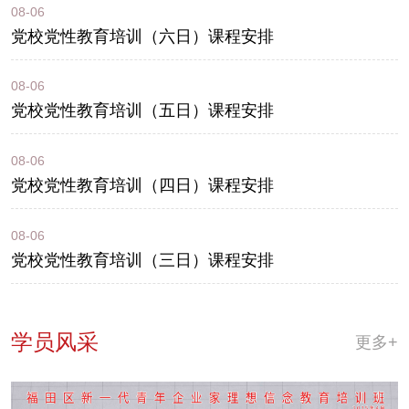
08-06
党校党性教育培训（六日）课程安排
08-06
党校党性教育培训（五日）课程安排
08-06
党校党性教育培训（四日）课程安排
08-06
党校党性教育培训（三日）课程安排
学员风采
更多+