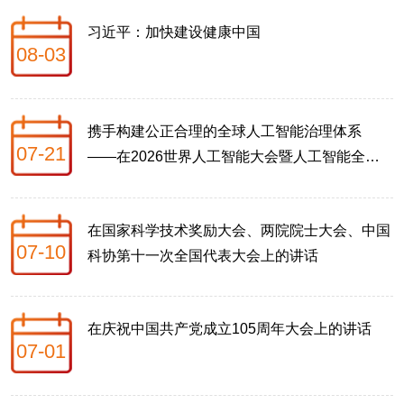
习近平：加快建设健康中国
08-03
携手构建公正合理的全球人工智能治理体系
07-21
——在2026世界人工智能大会暨人工智能全球
治理高级别会议开幕式上的主旨讲话
在国家科学技术奖励大会、两院院士大会、中国
07-10
科协第十一次全国代表大会上的讲话
在庆祝中国共产党成立105周年大会上的讲话
07-01