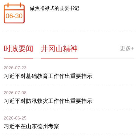
做焦裕禄式的县委书记
06-30
时政要闻
井冈山精神
更多+
2026-07-23
习近平对基础教育工作作出重要指示
2026-07-08
习近平对防汛救灾工作作出重要指示
2026-06-25
习近平在山东德州考察