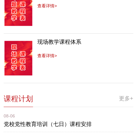
查看详情>
现场教学课程体系
查看详情>
课程计划
更多+
08-06
党校党性教育培训（七日）课程安排