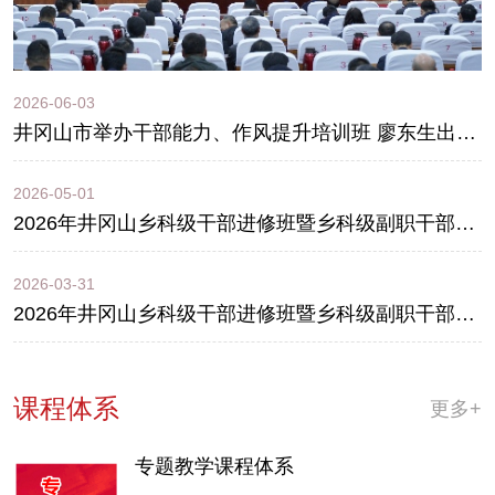
2026-06-03
井冈山市举办干部能力、作风提升培训班 廖东生出席开班式并作动员讲话
2026-05-01
2026年井冈山乡科级干部进修班暨乡科级副职干部任职班圆满结业
2026-03-31
2026年井冈山乡科级干部进修班暨乡科级副职干部任职班开班
课程体系
更多+
专题教学课程体系