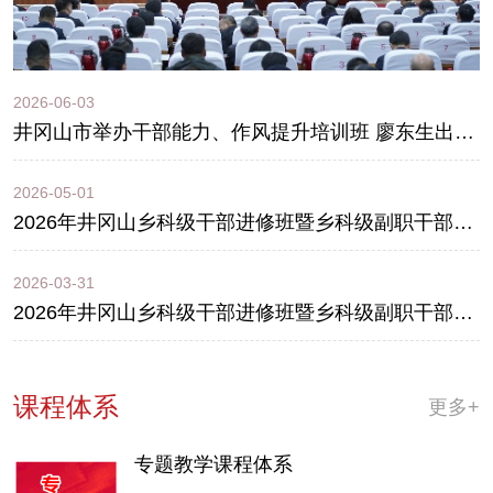
2026-06-03
井冈山市举办干部能力、作风提升培训班 廖东生出席开班式并作动员讲话
2026-05-01
2026年井冈山乡科级干部进修班暨乡科级副职干部任职班圆满结业
2026-03-31
2026年井冈山乡科级干部进修班暨乡科级副职干部任职班开班
课程体系
更多+
专题教学课程体系