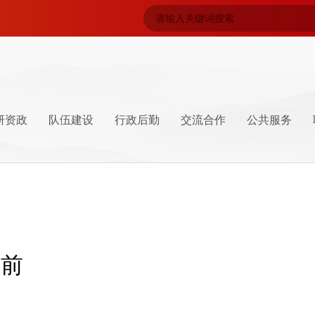
研资政
队伍建设
行政后勤
交流合作
公共服务
导
系
坛
井冈山特产
学员管理
井冈山精神
向前