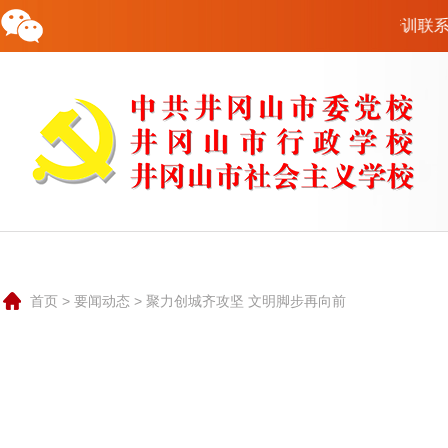
网站！中共井冈山市委党校党性教育培训联系电话：1917962621
校情概况
要闻动态
教学培训
科研资政
队伍建设
行政后勤
交流合作
公共服务
联系我们
0796-8935799
首页
>
要闻动态
>
聚力创城齐攻坚 文明脚步再向前
中共井冈山市党校是中共井冈山市委的一个重要部门，是培
训和轮训党政领导干部和理论干部的的主渠道，是党的哲学社
会科学研究机构。也是井冈山市委对外承接红色培训的重要阵
地和宣传井冈山精神的重要窗口。
学校实行党校、行政学校、社会主义学校“三合一”的办学体制
和校委会负责制的领导体制。市委组织部部长兼任市委党校校