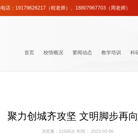
7（程老师）、18807967703（周老师）
首页
校情概况
要闻动态
教学培训
科
校情简介
时政要闻
党性教育
百年党史
师资队伍
校园建设
井冈山地图
联系我们
校史沿革
工作动态
干部培训
调查研究
后勤服务
井冈山交通
组织机构
通知公告
课程计划
课程研发
井冈山美食
现任领
课程体
学员论
聚力创城齐攻坚 文明脚步再
浏览量：22565次 时间： 2023-03-06