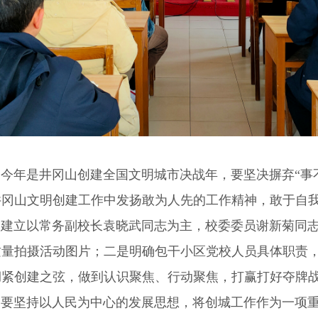
。
今年是井冈山创建全国文明城市决战年，要坚决摒弃
“
井冈山文明创建工作中发扬敢为人先的工作精神，敢于自
。
建立以常务副校长袁晓武同志为主，校委委员谢新菊同
质量拍摄活动图片；二是明确包干小区党校人员具体职责
绷紧创建之弦，做到认识聚焦、行动聚焦，打赢打好夺牌
。
要坚持以人民为中心的发展思想，将创城工作作为一项