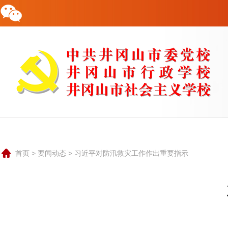
校情概况
要闻动态
教学培训
科研资政
队伍建设
行政后勤
交流合作
公共服务
联系我们
0796-8935799
首页
>
要闻动态
>
习近平对防汛救灾工作作出重要指示
中共井冈山市党校是中共井冈山市委的一个重要部门，是培
训和轮训党政领导干部和理论干部的的主渠道，是党的哲学社
会科学研究机构。也是井冈山市委对外承接红色培训的重要阵
地和宣传井冈山精神的重要窗口。
学校实行党校、行政学校、社会主义学校“三合一”的办学体制
和校委会负责制的领导体制。市委组织部部长兼任市委党校校