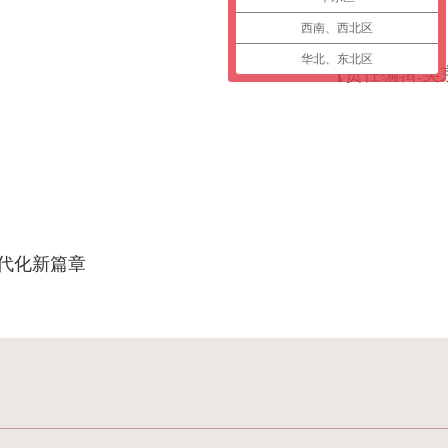
西南、西北区
华北、东北区
【责任编辑:吴
代化新篇章