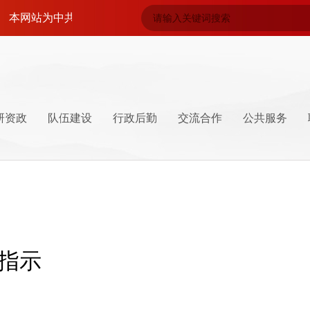
网站为中共井冈山市委党校唯一官方网站！中共井冈山市委党校党性教育
研资政
队伍建设
行政后勤
交流合作
公共服务
导
系
坛
井冈山特产
学员管理
井冈山精神
指示