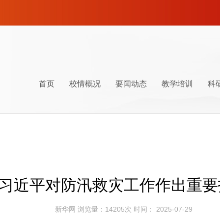
本
首页
校情概况
要闻动态
教学培训
科
校情简介
时政要闻
党性教育
百年党史
师资队伍
校园建设
井冈山地图
联系我们
校史沿革
工作动态
干部培训
调查研究
后勤服务
井冈山交通
组织机构
通知公告
课程计划
课程研发
井冈山美食
现任领
课程体
学员论
习近平对防汛救灾工作作出重要
新华网 浏览量：14205次 时间： 2025-07-29