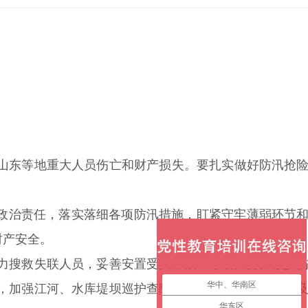
东等地重大人员伤亡和财产损失。要扎实做好防汛抢险
政治责任，落实落细各项防汛措施，盯紧守牢薄弱环节
财产安全。
搜救失联人员，妥善安置受灾群众，尽最大努力减少伤
华中、华南区
，加强江河、水库堤坝巡护查险和城市内涝隐患排查，
华东区