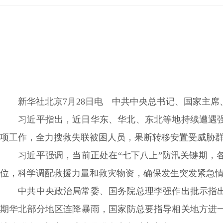
长，市政府常务副市长兼任市行政学校校长。
新华社北京7月28日电 中共中央总书记、国家主席
习近平指出，近日华东、华北、东北等地持续遭遇强降
项工作，全力搜救失联被困人员，果断转移安置受威胁
习近平强调，当前正处在“七下八上”防汛关键期，各
位，科学调配救援力量和救灾物资，确保发生突发紧急
中共中央政治局常委、国务院总理李强作出批示指出，
期华北部分地区连降暴雨，国家防总要指导相关地方进