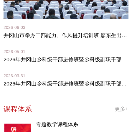
2026-06-03
井冈山市举办干部能力、作风提升培训班 廖东生出席开班式并作动员讲话
2026-05-01
2026年井冈山乡科级干部进修班暨乡科级副职干部任职班圆满结业
2026-03-31
2026年井冈山乡科级干部进修班暨乡科级副职干部任职班开班
课程体系
更多+
专题教学课程体系