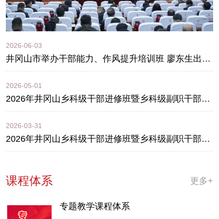
2026-06-03
井冈山市举办干部能力、作风提升培训班 廖东生出席开班式并作动员讲话
2026-05-01
2026年井冈山乡科级干部进修班暨乡科级副职干部任职班圆满结业
2026-03-31
2026年井冈山乡科级干部进修班暨乡科级副职干部任职班开班
课程体系
更多+
专题教学课程体系