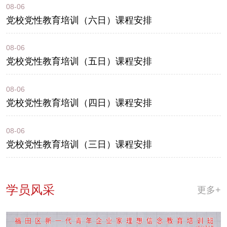
08-06
党校党性教育培训（六日）课程安排
08-06
党校党性教育培训（五日）课程安排
08-06
党校党性教育培训（四日）课程安排
08-06
党校党性教育培训（三日）课程安排
学员风采
更多+