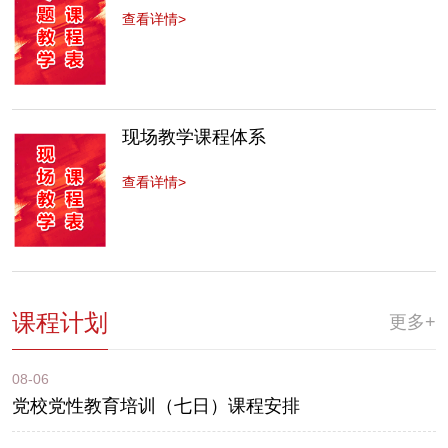
查看详情>
现场教学课程体系
查看详情>
课程计划
更多+
08-06
党校党性教育培训（七日）课程安排