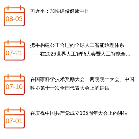
习近平：加快建设健康中国
08-03
携手构建公正合理的全球人工智能治理体系
07-21
——在2026世界人工智能大会暨人工智能全球
治理高级别会议开幕式上的主旨讲话
在国家科学技术奖励大会、两院院士大会、中国
07-10
科协第十一次全国代表大会上的讲话
在庆祝中国共产党成立105周年大会上的讲话
07-01