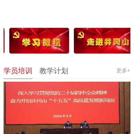
学员培训
教学计划
更多+