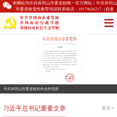
本网站为中共井冈山市委党校唯一官方网站！中共井冈山
市委党校党性教育培训联系电话：19179626217（程老
师）、18807967703（周老师）
中共井冈山市委党校对外合作培训
习近平总书记重要文章
更多+