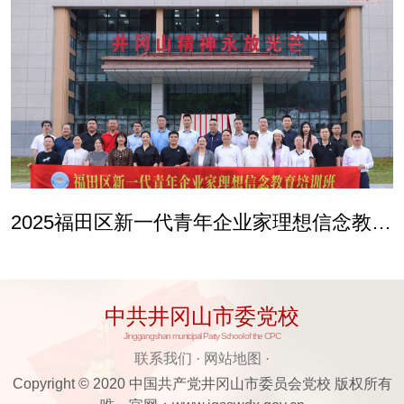
2025福田区新一代青年企业家理想信念教育培训班
中共井冈山市委党校
Jinggangshan municipal Party School of the CPC
联系我们
·
网站地图
·
Copyright © 2020 中国共产党井冈山市委员会党校 版权所有